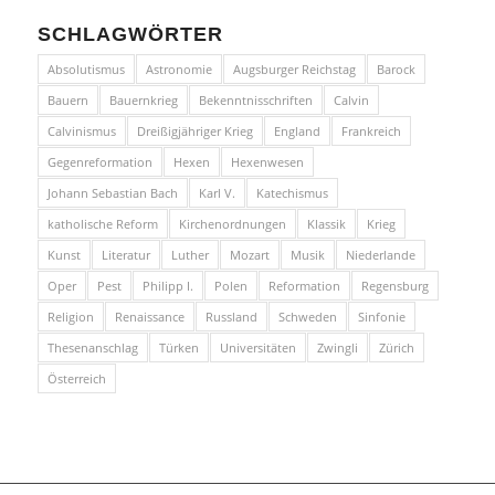
SCHLAGWÖRTER
Absolutismus
Astronomie
Augsburger Reichstag
Barock
Bauern
Bauernkrieg
Bekenntnisschriften
Calvin
Calvinismus
Dreißigjähriger Krieg
England
Frankreich
Gegenreformation
Hexen
Hexenwesen
Johann Sebastian Bach
Karl V.
Katechismus
katholische Reform
Kirchenordnungen
Klassik
Krieg
Kunst
Literatur
Luther
Mozart
Musik
Niederlande
Oper
Pest
Philipp I.
Polen
Reformation
Regensburg
Religion
Renaissance
Russland
Schweden
Sinfonie
Thesenanschlag
Türken
Universitäten
Zwingli
Zürich
Österreich