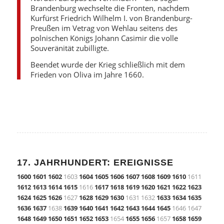
Brandenburg wechselte die Fronten, nachdem
Kurfürst Friedrich Wilhelm I. von Brandenburg-
Preußen im Vetrag von Wehlau seitens des
polnischen Königs Johann Casimir die volle
Souveränität zubilligte.
Beendet wurde der Krieg schließlich mit dem
Frieden von Oliva im Jahre 1660.
17. JAHRHUNDERT: EREIGNISSE
1600
1601
1602
1603
1604
1605
1606
1607
1608
1609
1610
1611
1612
1613
1614
1615
1616
1617
1618
1619
1620
1621
1622
1623
1624
1625
1626
1627
1628
1629
1630
1631 1632
1633
1634
1635
1636
1637
1638
1639
1640
1641
1642
1643
1644
1645
1646 1647
1648
1649
1650
1651
1652
1653
1654
1655
1656
1657
1658
1659