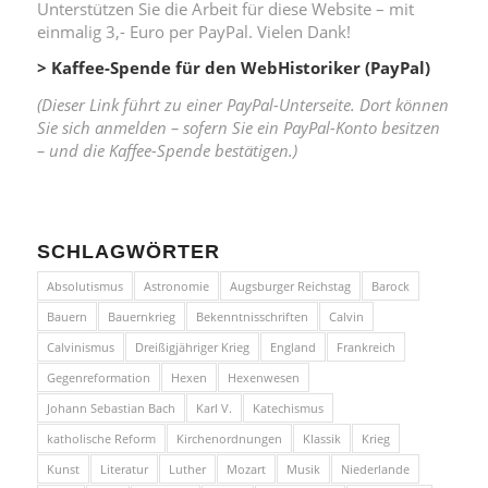
Unterstützen Sie die Arbeit für diese Website – mit
einmalig 3,- Euro per PayPal. Vielen Dank!
> Kaffee-Spende für den WebHistoriker (PayPal)
(Dieser Link führt zu einer PayPal-Unterseite. Dort können
Sie sich anmelden – sofern Sie ein PayPal-Konto besitzen
– und die Kaffee-Spende bestätigen.)
SCHLAGWÖRTER
Absolutismus
Astronomie
Augsburger Reichstag
Barock
Bauern
Bauernkrieg
Bekenntnisschriften
Calvin
Calvinismus
Dreißigjähriger Krieg
England
Frankreich
Gegenreformation
Hexen
Hexenwesen
Johann Sebastian Bach
Karl V.
Katechismus
katholische Reform
Kirchenordnungen
Klassik
Krieg
Kunst
Literatur
Luther
Mozart
Musik
Niederlande