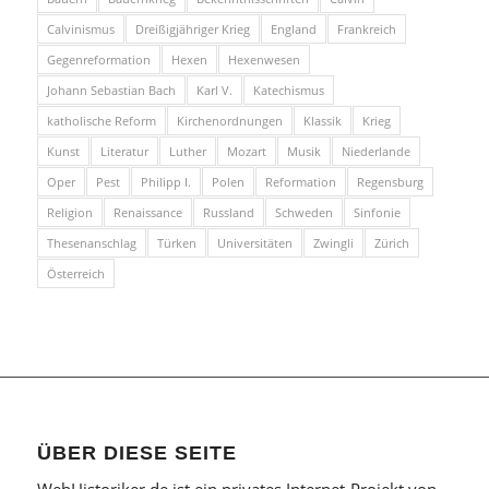
Calvinismus
Dreißigjähriger Krieg
England
Frankreich
Gegenreformation
Hexen
Hexenwesen
Johann Sebastian Bach
Karl V.
Katechismus
katholische Reform
Kirchenordnungen
Klassik
Krieg
Kunst
Literatur
Luther
Mozart
Musik
Niederlande
Oper
Pest
Philipp I.
Polen
Reformation
Regensburg
Religion
Renaissance
Russland
Schweden
Sinfonie
Thesenanschlag
Türken
Universitäten
Zwingli
Zürich
Österreich
ÜBER DIESE SEITE
WebHistoriker.de ist ein privates Internet-Projekt von