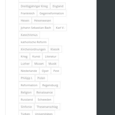
Dreißigjähriger Krieg
England
Frankreich
Gegenreformation
Hexen
Hexenwesen
Johann Sebastian Bach
Karl V.
Katechismus
katholische Reform
Kirchenordnungen
Klassik
Krieg
Kunst
Literatur
Luther
Mozart
Musik
Niederlande
Oper
Pest
Philipp I.
Polen
Reformation
Regensburg
Religion
Renaissance
Russland
Schweden
Sinfonie
Thesenanschlag
Türken
Universitäten