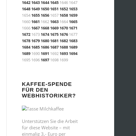
1642
1643
1644
1645
1646 1647
1648
1649
1650
1651
1652
1653
1654
1655
1656
1657
1658
1659
1660
1661
1662
1663
1664
1665
1666
1667
1668
1669
1670
1671
1672
1673
1674
1675
1676
1677
1678
1679
1680
1681
1682
1683
1684
1685
1686
1687
1688
1689
1689
1690
1691
1692
1693
1694
1695 1696
1697
1698 1699
KAFFEE-SPENDE
FÜR DEN
WEBHISTORIKER?
Unterstützen Sie die Arbeit
für diese Website – mit
einmalig 3,- Euro per