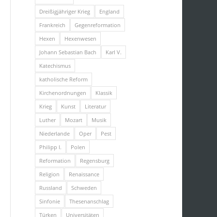
Dreißigjähriger Krieg
England
Frankreich
Gegenreformation
Hexen
Hexenwesen
Johann Sebastian Bach
Karl V.
Katechismus
katholische Reform
Kirchenordnungen
Klassik
Krieg
Kunst
Literatur
Luther
Mozart
Musik
Niederlande
Oper
Pest
Philipp I.
Polen
Reformation
Regensburg
Religion
Renaissance
Russland
Schweden
Sinfonie
Thesenanschlag
Türken
Universitäten