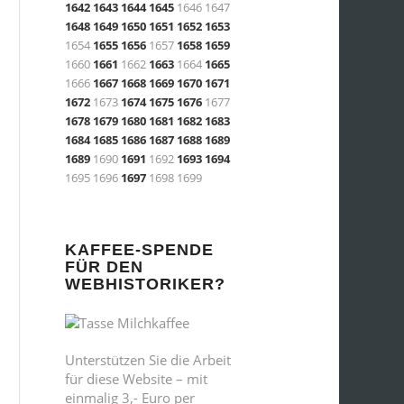
1642
1643
1644
1645
1646 1647
1648
1649
1650
1651
1652
1653
1654
1655
1656
1657
1658
1659
1660
1661
1662
1663
1664
1665
1666
1667
1668
1669
1670
1671
1672
1673
1674
1675
1676
1677
1678
1679
1680
1681
1682
1683
1684
1685
1686
1687
1688
1689
1689
1690
1691
1692
1693
1694
1695 1696
1697
1698 1699
KAFFEE-SPENDE
FÜR DEN
WEBHISTORIKER?
Unterstützen Sie die Arbeit
für diese Website – mit
einmalig 3,- Euro per