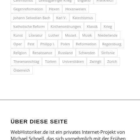
Calvinismus
Dreißigjähriger Krieg
England
Frankreich
Gegenreformation
Hexen
Hexenwesen
Johann Sebastian Bach
Karl V.
Katechismus
katholische Reform
Kirchenordnungen
Klassik
Krieg
Kunst
Literatur
Luther
Mozart
Musik
Niederlande
Oper
Pest
Philipp I.
Polen
Reformation
Regensburg
Religion
Renaissance
Russland
Schweden
Sinfonie
Thesenanschlag
Türken
Universitäten
Zwingli
Zürich
Österreich
ÜBER DIESE SEITE
WebHistoriker.de ist ein privates Internet-Projekt von
Michael Schnell, das sich vornehmlich mit der Frühen