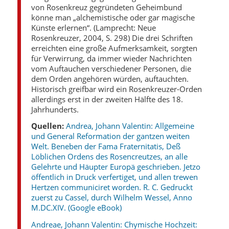
von Rosenkreuz gegründeten Geheimbund
könne man „alchemistische oder gar magische
Künste erlernen“. (Lamprecht: Neue
Rosenkreuzer, 2004, S. 298) Die drei Schriften
erreichten eine große Aufmerksamkeit, sorgten
für Verwirrung, da immer wieder Nachrichten
vom Auftauchen verschiedener Personen, die
dem Orden angehören würden, auftauchten.
Historisch greifbar wird ein Rosenkreuzer-Orden
allerdings erst in der zweiten Hälfte des 18.
Jahrhunderts.
Quellen:
Andrea, Johann Valentin: Allgemeine
und General Reformation der gantzen weiten
Welt. Beneben der Fama Fraternitatis, Deß
Löblichen Ordens des Rosencreutzes, an alle
Gelehrte und Häupter Europä geschrieben. Jetzo
öffentlich in Druck verfertiget, und allen trewen
Hertzen communiciret worden. R. C. Gedruckt
zuerst zu Cassel, durch Wilhelm Wessel, Anno
M.DC.XIV. (Google eBook)
Andreae, Johann Valentin: Chymische Hochzeit: