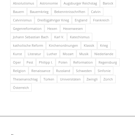
Absolutismus
Astronomie
Augsburger Reichstag
Barock
Bauern
Bauernkrieg
Bekenntnisschriften
Calvin
Calvinismus
Dreißigjähriger Krieg
England
Frankreich
Gegenreformation
Hexen
Hexenwesen
Johann Sebastian Bach
Karl V.
Katechismus
katholische Reform
Kirchenordnungen
Klassik
Krieg
Kunst
Literatur
Luther
Mozart
Musik
Niederlande
Oper
Pest
Philipp I.
Polen
Reformation
Regensburg
Religion
Renaissance
Russland
Schweden
Sinfonie
Thesenanschlag
Türken
Universitäten
Zwingli
Zürich
Österreich