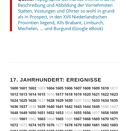
Beschreibung und Abbildung der Vornehmsten
Statten, Vostungen und Ohrter so wohl in grund
als in Prospect, in den XVII Niederlandischen
Provintien liegend, Alls Brabant, Limburch,
Mechelen, … und Burgund (Google eBook)
17. JAHRHUNDERT: EREIGNISSE
1600
1601
1602
1603
1604
1605
1606
1607
1608
1609
1610
1611
1612
1613
1614
1615
1616
1617
1618
1619
1620
1621
1622
1623
1624
1625
1626
1627
1628
1629
1630
1631 1632
1633
1634
1635
1636
1637
1638
1639
1640
1641
1642
1643
1644
1645
1646 1647
1648
1649
1650
1651
1652
1653
1654
1655
1656
1657
1658
1659
1660
1661
1662
1663
1664
1665
1666
1667
1668
1669
1670
1671
1672
1673
1674
1675
1676
1677
1678
1679
1680
1681
1682
1683
1684
1685
1686
1687
1688
1689
1689
1690
1691
1692
1693
1694