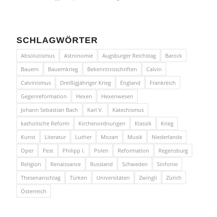
SCHLAGWÖRTER
Absolutismus
Astronomie
Augsburger Reichstag
Barock
Bauern
Bauernkrieg
Bekenntnisschriften
Calvin
Calvinismus
Dreißigjähriger Krieg
England
Frankreich
Gegenreformation
Hexen
Hexenwesen
Johann Sebastian Bach
Karl V.
Katechismus
katholische Reform
Kirchenordnungen
Klassik
Krieg
Kunst
Literatur
Luther
Mozart
Musik
Niederlande
Oper
Pest
Philipp I.
Polen
Reformation
Regensburg
Religion
Renaissance
Russland
Schweden
Sinfonie
Thesenanschlag
Türken
Universitäten
Zwingli
Zürich
Österreich