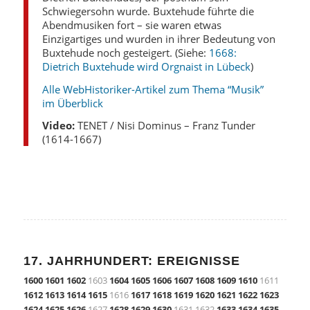
Schwiegersohn wurde. Buxtehude führte die
Abendmusiken fort – sie waren etwas
Einzigartiges und wurden in ihrer Bedeutung von
Buxtehude noch gesteigert. (Siehe:
1668:
Dietrich Buxtehude wird Orgnaist in Lübeck
)
Alle WebHistoriker-Artikel zum Thema “Musik”
im Überblick
Video:
TENET / Nisi Dominus – Franz Tunder
(1614-1667)
17. JAHRHUNDERT: EREIGNISSE
1600
1601
1602
1603
1604
1605
1606
1607
1608
1609
1610
1611
1612
1613
1614
1615
1616
1617
1618
1619
1620
1621
1622
1623
1624
1625
1626
1627
1628
1629
1630
1631 1632
1633
1634
1635