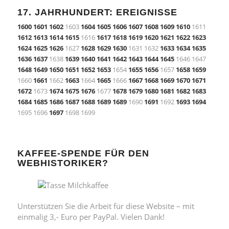
17. JAHRHUNDERT: EREIGNISSE
1600
1601
1602
1603
1604
1605
1606
1607
1608
1609
1610
1611
1612
1613
1614
1615
1616
1617
1618
1619
1620
1621
1622
1623
1624
1625
1626
1627
1628
1629
1630
1631 1632
1633
1634
1635
1636
1637
1638
1639
1640
1641
1642
1643
1644
1645
1646 1647
1648
1649
1650
1651
1652
1653
1654
1655
1656
1657
1658
1659
1660
1661
1662
1663
1664
1665
1666
1667
1668
1669
1670
1671
1672
1673
1674
1675
1676
1677
1678
1679
1680
1681
1682
1683
1684
1685
1686
1687
1688
1689
1689
1690
1691
1692
1693
1694
1695 1696
1697
1698 1699
KAFFEE-SPENDE FÜR DEN
WEBHISTORIKER?
Unterstützen Sie die Arbeit für diese Website – mit
einmalig 3,- Euro per PayPal. Vielen Dank!