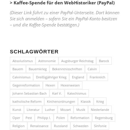
> Kaffee-Spende für den WebHistoriker (PayPal)
(Dieser Link führt zu einer PayPal-Unterseite. Dort können
Sie sich anmelden – sofern Sie ein PayPal-Konto besitzen
– und die Kaffee-Spende bestätigen.)
SCHLAGWÖRTER
Absolutismus
Astronomie
Augsburger Reichstag
Barock
Bauern
Bauernkrieg
Bekenntnisschriften
Calvin
Calvinismus
Dreißigjähriger Krieg
England
Frankreich
Gegenreformation
Hexen
Hexenwesen
Johann Sebastian Bach
Karl V.
Katechismus
katholische Reform
Kirchenordnungen
Klassik
Krieg
Kunst
Literatur
Luther
Mozart
Musik
Niederlande
Oper
Pest
Philipp I.
Polen
Reformation
Regensburg
Religion
Renaissance
Russland
Schweden
Sinfonie