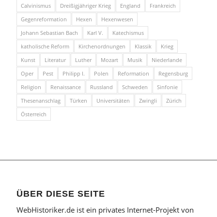
Calvinismus
Dreißigjähriger Krieg
England
Frankreich
Gegenreformation
Hexen
Hexenwesen
Johann Sebastian Bach
Karl V.
Katechismus
katholische Reform
Kirchenordnungen
Klassik
Krieg
Kunst
Literatur
Luther
Mozart
Musik
Niederlande
Oper
Pest
Philipp I.
Polen
Reformation
Regensburg
Religion
Renaissance
Russland
Schweden
Sinfonie
Thesenanschlag
Türken
Universitäten
Zwingli
Zürich
Österreich
ÜBER DIESE SEITE
WebHistoriker.de ist ein privates Internet-Projekt von