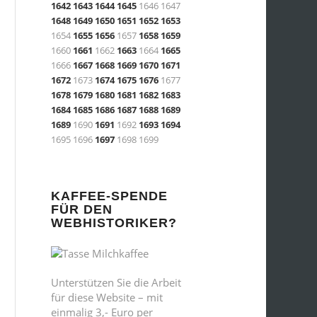
1642
1643
1644
1645
1646 1647
1648
1649
1650
1651
1652
1653
1654
1655
1656
1657
1658
1659
1660
1661
1662
1663
1664
1665
1666
1667
1668
1669
1670
1671
1672
1673
1674
1675
1676
1677
1678
1679
1680
1681
1682
1683
1684
1685
1686
1687
1688
1689
1689
1690
1691
1692
1693
1694
1695 1696
1697
1698 1699
KAFFEE-SPENDE
FÜR DEN
WEBHISTORIKER?
Unterstützen Sie die Arbeit
für diese Website – mit
einmalig 3,- Euro per