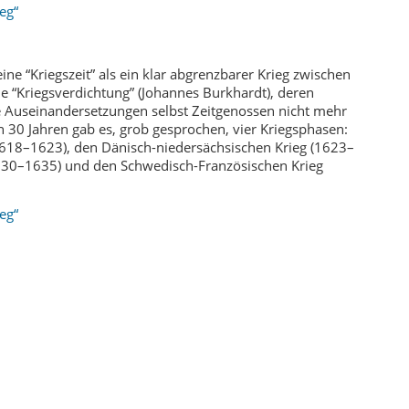
eg“
ine “Kriegszeit” als ein klar abgrenzbarer Krieg zwischen
e “Kriegsverdichtung” (Johannes Burkhardt), deren
he Auseinandersetzungen selbst Zeitgenossen nicht mehr
n 30 Jahren gab es, grob gesprochen, vier Kriegsphasen:
1618–1623), den Dänisch-niedersächsischen Krieg (1623–
630–1635) und den Schwedisch-Französischen Krieg
eg“