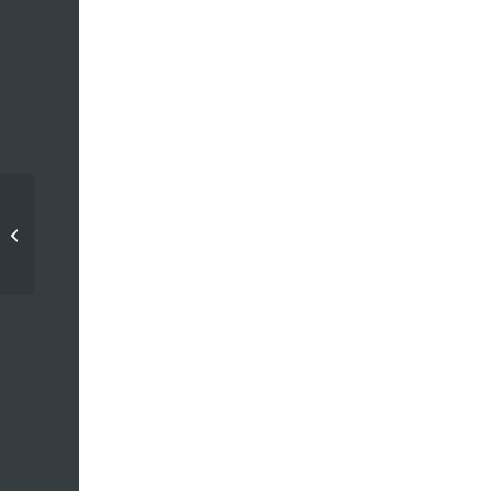
Chronik: 17. Jahrhundert – 1617