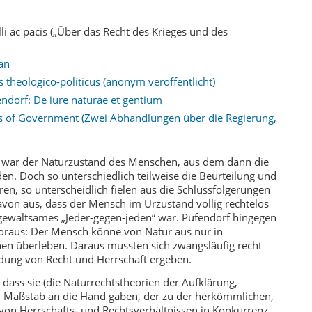
li ac pacis („Über das Recht des Krieges und des
an
 theologico-politicus (anonym veröffentlicht)
ndorf: De iure naturae et gentium
es of Government (Zwei Abhandlungen über die Regierung,
 war der Naturzustand des Menschen, aus dem dann die
en. Doch so unterschiedlich teilweise die Beurteilung und
en, so unterscheidlich fielen aus die Schlussfolgerungen
avon aus, dass der Mensch im Urzustand völlig rechtelos
ewaltsames „Jeder-gegen-jeden“ war. Pufendorf hingegen
“ voraus: Der Mensch könne von Natur aus nur in
n überleben. Daraus mussten sich zwangsläufig recht
dung von Recht und Herrschaft ergeben.
dass sie (die Naturrechtstheorien der Aufklärung,
en Maßstab an die Hand gaben, der zu der herkömmlichen,
n von Herrschafts- und Rechtsverhältnissen in Konkurrenz