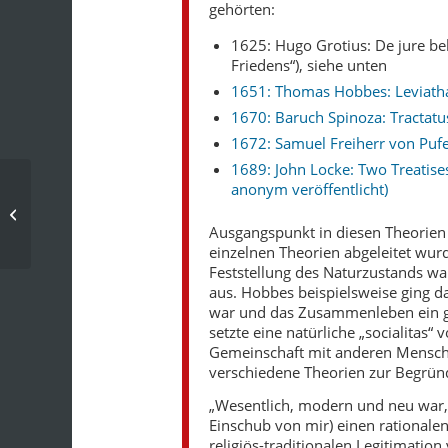
gehörten:
1625: Hugo Grotius: De jure bel
Friedens“), siehe unten
1651: Thomas Hobbes: Leviath
1670: Baruch Spinoza: Tractatus
1672: Samuel Freiherr von Pufe
1689: John Locke: Two Treatis
anonym veröffentlicht)
Chronik: 17. Jahrhundert – 1624
Ausgangspunkt in diesen Theorien
einzelnen Theorien abgeleitet wurd
Feststellung des Naturzustands war
aus. Hobbes beispielsweise ging d
war und das Zusammenleben ein g
setzte eine natürliche „socialitas
Gemeinschaft mit anderen Mensche
verschiedene Theorien zur Begrün
„Wesentlich, modern und neu war, 
Einschub von mir) einen rational
religiös-traditionalen Legitimatio