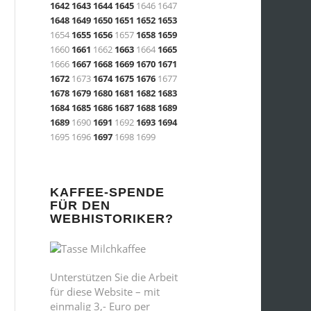
1642
1643
1644
1645
1646 1647
1648
1649
1650
1651
1652
1653
1654
1655
1656
1657
1658
1659
1660
1661
1662
1663
1664
1665
1666
1667
1668
1669
1670
1671
1672
1673
1674
1675
1676
1677
1678
1679
1680
1681
1682
1683
1684
1685
1686
1687
1688
1689
1689
1690
1691
1692
1693
1694
1695 1696
1697
1698 1699
KAFFEE-SPENDE
FÜR DEN
WEBHISTORIKER?
Unterstützen Sie die Arbeit
für diese Website – mit
einmalig 3,- Euro per