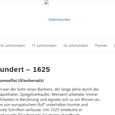
16. Jahrhundert
17. Jahrhundert
18. Jahrhundert
Themen
hundert – 1625
umsulfat (Glaubersalz)
 war der Sohn eines Barbiers, der lange Jahre durch die
sapotheker, Spiegelverkäufer, Weinwirt arbeitete. Immer
beiten in Berührung und eignete sich so ein Wissen an,
en von europäischem Ruf“ unterhalten konnte und
che Schriften verfasste. Um 1625 entdeckte er
nnt wurde (Glaubersalz). (Jaumann: Handbuch