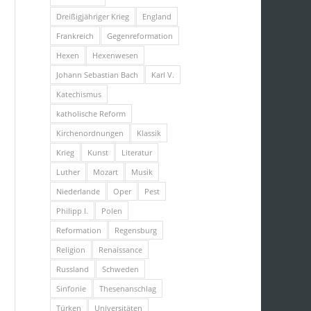
Dreißigjähriger Krieg
England
Frankreich
Gegenreformation
Hexen
Hexenwesen
Johann Sebastian Bach
Karl V.
Katechismus
katholische Reform
Kirchenordnungen
Klassik
Krieg
Kunst
Literatur
Luther
Mozart
Musik
Niederlande
Oper
Pest
Philipp I.
Polen
Reformation
Regensburg
Religion
Renaissance
Russland
Schweden
Sinfonie
Thesenanschlag
Türken
Universitäten