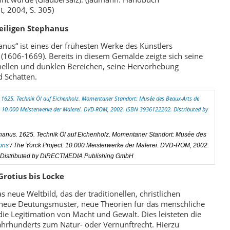
, 2004, S. 305)
eiligen Stephanus
anus“ ist eines der frühesten Werke des Künstlers
1606-1669). Bereits in diesem Gemälde zeigte sich seine
 hellen und dunklen Bereichen, seine Hervorhebung
 Schatten.
hanus. 1625. Technik Öl auf Eichenholz. Momentaner Standort: Musée des
ons
/ The Yorck Project: 10.000 Meisterwerke der Malerei. DVD-ROM, 2002.
Distributed by DIRECTMEDIA Publishing GmbH
rotius bis Locke
 neue Weltbild, das der traditionellen, christlichen
neue Deutungsmuster, neue Theorien für das menschliche
e Legitimation von Macht und Gewalt. Dies leisteten die
Jahrhunderts zum Natur- oder Vernunftrecht. Hierzu