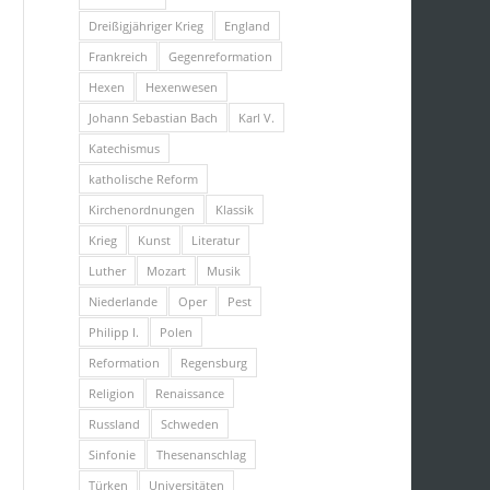
Dreißigjähriger Krieg
England
Frankreich
Gegenreformation
Hexen
Hexenwesen
Johann Sebastian Bach
Karl V.
Katechismus
katholische Reform
Kirchenordnungen
Klassik
Krieg
Kunst
Literatur
Luther
Mozart
Musik
Niederlande
Oper
Pest
Philipp I.
Polen
Reformation
Regensburg
Religion
Renaissance
Russland
Schweden
Sinfonie
Thesenanschlag
Türken
Universitäten