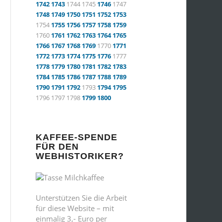
1742
1743
1744 1745
1746
1747
1748
1749
1750
1751
1752
1753
1754
1755
1756
1757
1758
1759
1760
1761
1762
1763
1764
1765
1766
1767
1768
1769
1770
1771
1772
1773
1774
1775
1776
1777
1778
1779
1780
1781
1782
1783
1784
1785
1786
1787
1788
1789
1790
1791
1792
1793
1794
1795
1796 1797 1798
1799
1800
KAFFEE-SPENDE
FÜR DEN
WEBHISTORIKER?
Unterstützen Sie die Arbeit
für diese Website – mit
einmalig 3,- Euro per