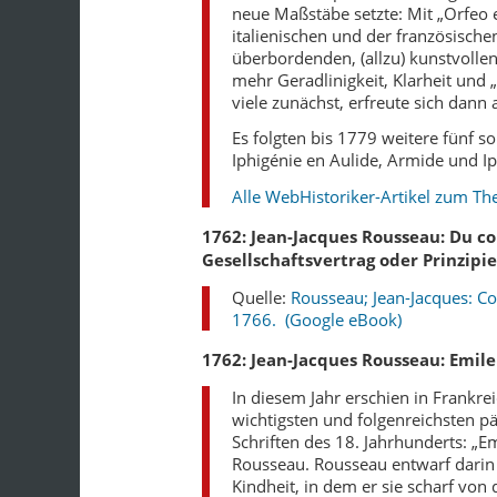
neue Maßstäbe setzte: Mit „Orfeo 
italienischen und der französische
überbordenden, (allzu) kunstvolle
mehr Geradlinigkeit, Klarheit und 
viele zunächst, erfreute sich dann 
Es folgten bis 1779 weitere fünf s
Iphigénie en Aulide, Armide und Ip
Alle WebHistoriker-Artikel zum Th
1762: Jean-Jacques Rousseau: Du co
Gesellschaftsvertrag oder Prinzipi
Quelle:
Rousseau; Jean-Jacques: Con
1766. (Google eBook)
1762: Jean-Jacques Rousseau: Emile
In diesem Jahr erschien in Frankrei
wichtigsten und folgenreichsten 
Schriften des 18. Jahrhunderts: „E
Rousseau. Rousseau entwarf darin 
Kindheit, in dem er sie scharf vo