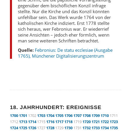
gegenüber dem bischöflichen Konzil infrage
stellte. Nur die Kirche und das Konzil könnten
unfehlbar sein. Das Werk wurde 1764 von der
katholischen Kirche indiziert. Erst 1778 stellte
sich heraus, wer Febronius war. Er wiederrief
seine Ansichten – jedoch eher förmlich, wenn
man seine weiteren Schriften betrachtet.
Quelle:
Febronius: De statu ecclesiae (Ausgabe
1765), Münchener Digitalisierungszentrum
18. JAHRHUNDERT: EREIGNISSE
1700
1701
1702
1703
1704
1705
1706
1707
1708
1709
1710
1711
1712
1713
1714
1715
1716
1717
1718
1719
1720
1721
1722
1723
1724
1725
1726
1727
1728
1729
1730
1731
1732
1733
1734
1735