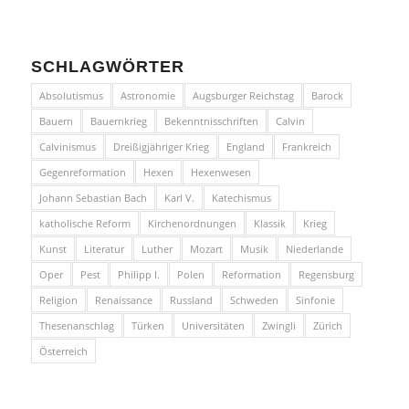
SCHLAGWÖRTER
Absolutismus
Astronomie
Augsburger Reichstag
Barock
Bauern
Bauernkrieg
Bekenntnisschriften
Calvin
Calvinismus
Dreißigjähriger Krieg
England
Frankreich
Gegenreformation
Hexen
Hexenwesen
Johann Sebastian Bach
Karl V.
Katechismus
katholische Reform
Kirchenordnungen
Klassik
Krieg
Kunst
Literatur
Luther
Mozart
Musik
Niederlande
Oper
Pest
Philipp I.
Polen
Reformation
Regensburg
Religion
Renaissance
Russland
Schweden
Sinfonie
Thesenanschlag
Türken
Universitäten
Zwingli
Zürich
Österreich