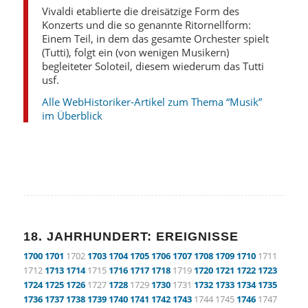
Vivaldi etablierte die dreisätzige Form des
Konzerts und die so genannte Ritornellform:
Einem Teil, in dem das gesamte Orchester spielt
(Tutti), folgt ein (von wenigen Musikern)
begleiteter Soloteil, diesem wiederum das Tutti
usf.
Alle WebHistoriker-Artikel zum Thema “Musik”
im Überblick
18. JAHRHUNDERT: EREIGNISSE
1700
1701
1702
1703
1704
1705
1706
1707
1708
1709
1710
1711
1712
1713
1714
1715
1716
1717
1718
1719
1720
1721
1722
1723
1724
1725
1726
1727
1728
1729
1730
1731
1732
1733
1734
1735
1736
1737
1738
1739
1740
1741
1742
1743
1744 1745
1746
1747