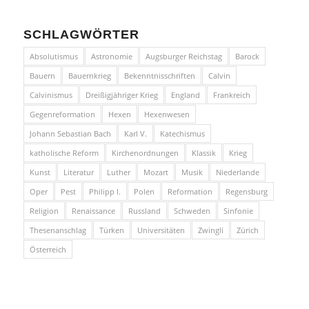
SCHLAGWÖRTER
Absolutismus
Astronomie
Augsburger Reichstag
Barock
Bauern
Bauernkrieg
Bekenntnisschriften
Calvin
Calvinismus
Dreißigjähriger Krieg
England
Frankreich
Gegenreformation
Hexen
Hexenwesen
Johann Sebastian Bach
Karl V.
Katechismus
katholische Reform
Kirchenordnungen
Klassik
Krieg
Kunst
Literatur
Luther
Mozart
Musik
Niederlande
Oper
Pest
Philipp I.
Polen
Reformation
Regensburg
Religion
Renaissance
Russland
Schweden
Sinfonie
Thesenanschlag
Türken
Universitäten
Zwingli
Zürich
Österreich